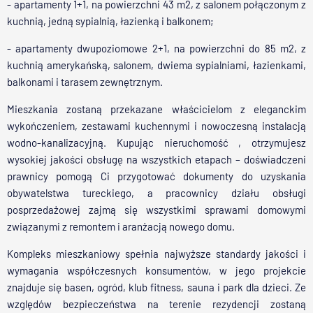
- apartamenty 1+1, na powierzchni 43 m2, z salonem połączonym z
kuchnią, jedną sypialnią, łazienką i balkonem;
- apartamenty dwupoziomowe 2+1, na powierzchni do 85 m2, z
kuchnią amerykańską, salonem, dwiema sypialniami, łazienkami,
balkonami i tarasem zewnętrznym.
Mieszkania zostaną przekazane właścicielom z eleganckim
wykończeniem, zestawami kuchennymi i nowoczesną instalacją
wodno-kanalizacyjną. Kupując nieruchomość , otrzymujesz
wysokiej jakości obsługę na wszystkich etapach – doświadczeni
prawnicy pomogą Ci przygotować dokumenty do uzyskania
obywatelstwa tureckiego, a pracownicy działu obsługi
posprzedażowej zajmą się wszystkimi sprawami domowymi
związanymi z remontem i aranżacją nowego domu.
Kompleks mieszkaniowy spełnia najwyższe standardy jakości i
wymagania współczesnych konsumentów, w jego projekcie
znajduje się basen, ogród, klub fitness, sauna i park dla dzieci. Ze
względów bezpieczeństwa na terenie rezydencji zostaną