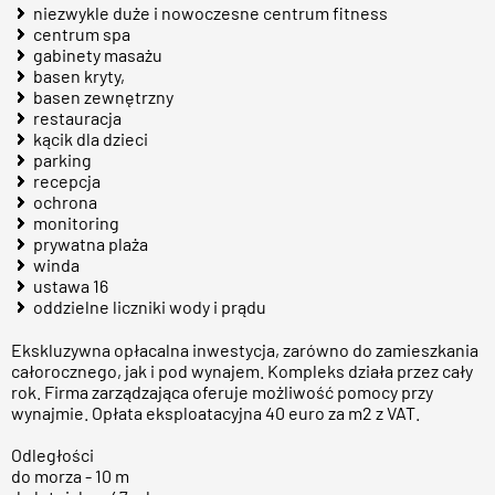
niezwykle duże i nowoczesne centrum fitness
centrum spa
gabinety masażu
basen kryty,
basen zewnętrzny
restauracja
kącik dla dzieci
parking
recepcja
ochrona
monitoring
prywatna plaża
winda
ustawa 16
oddzielne liczniki wody i prądu
Ekskluzywna opłacalna inwestycja, zarówno do zamieszkania
całorocznego, jak i pod wynajem. Kompleks działa przez cały
rok. Firma zarządzająca oferuje możliwość pomocy przy
wynajmie. Opłata eksploatacyjna 40 euro za m2 z VAT.
Odległości
do morza - 10 m