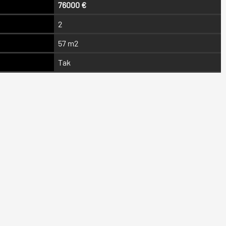
76000 €
2
57 m2
Tak