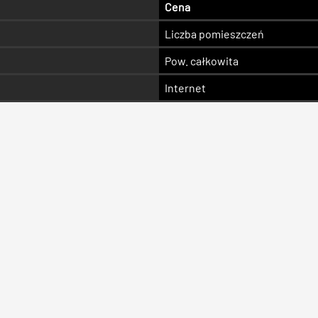
Cena
Liczba pomieszczeń
Pow. całkowita
Internet