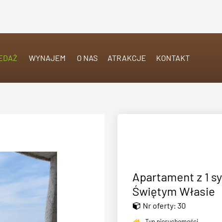
EDAŻ
WYNAJEM
O NAS
ATRAKCJE
KONTAKT
Apartament z 1 sy
Świętym Własie
Nr oferty: 30
Typ nieruchomości