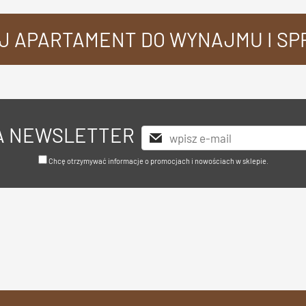
J APARTAMENT DO WYNAJMU I S
NA NEWSLETTER
Chcę otrzymywać informacje o promocjach i nowościach w sklepie.