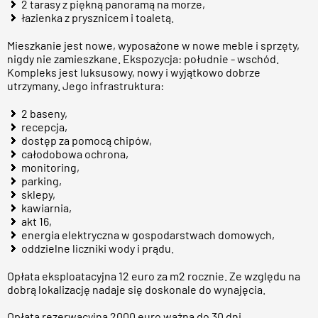
2 tarasy z piękną panoramą na morze,
łazienka z prysznicem i toaletą.
Mieszkanie jest nowe, wyposażone w nowe meble i sprzęty,
nigdy nie zamieszkane. Ekspozycja: południe - wschód.
Kompleks jest luksusowy, nowy i wyjątkowo dobrze
utrzymany. Jego infrastruktura:
2 baseny,
recepcja,
dostęp za pomocą chipów,
całodobowa ochrona,
monitoring,
parking,
sklepy,
kawiarnia,
akt 16,
energia elektryczna w gospodarstwach domowych,
oddzielne liczniki wody i prądu.
Opłata eksploatacyjna 12 euro za m2 rocznie. Ze względu na
dobrą lokalizację nadaje się doskonale do wynajęcia.
Opłata rezerwacyjna 2000 euro ważna do 30 dni.