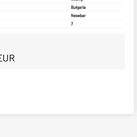
Bułgaria
Nesebar
7
EUR