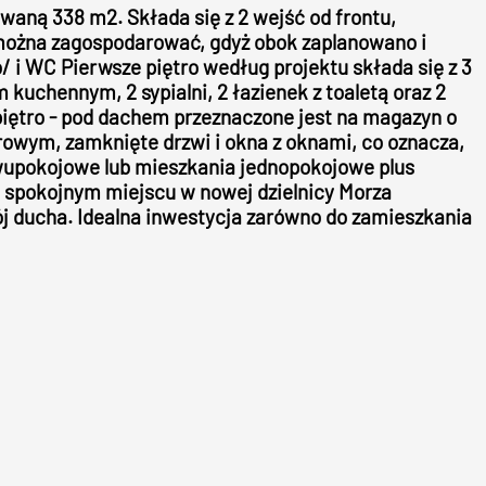
aną 338 m2. Składa się z 2 wejść od frontu,
e można zagospodarować, gdyż obok zaplanowano i
/ i WC Pierwsze piętro według projektu składa się z 3
m kuchennym, 2 sypialni, 2 łazienek z toaletą oraz 2
 piętro - pod dachem przeznaczone jest na magazyn o
owym, zamknięte drzwi i okna z oknami, co oznacza,
 dwupokojowe lub mieszkania jednopokojowe plus
i spokojnym miejscu w nowej dzielnicy Morza
ój ducha. Idealna inwestycja zarówno do zamieszkania