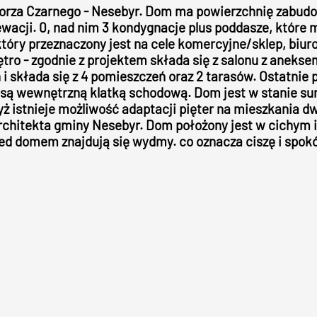
orza Czarnego - Nesebyr. Dom ma powierzchnię zabudow
lewacji. 0, nad nim 3 kondygnacje plus poddasze, któr
óry przeznaczony jest na cele komercyjne/sklep, biuro
iętro - zgodnie z projektem składa się z salonu z anekse
 i składa się z 4 pomieszczeń oraz 2 tarasów. Ostatnie
są wewnętrzną klatką schodową. Dom jest w stanie sur
dyż istnieje możliwość adaptacji pięter na mieszkania
architekta gminy Nesebyr. Dom położony jest w cichym 
ed domem znajdują się wydmy. co oznacza ciszę i spok