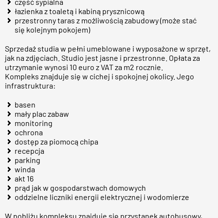
część sypialna
łazienka z toaletą i kabiną prysznicową
przestronny taras z możliwością zabudowy (może stać
się kolejnym pokojem)
Sprzedaż studia w pełni umeblowane i wyposażone w sprzęt,
jak na zdjęciach. Studio jest jasne i przestronne. Opłata za
utrzymanie wynosi 10 euro z VAT za m2 rocznie.
Kompleks znajduje się w cichej i spokojnej okolicy. Jego
infrastruktura:
basen
mały plac zabaw
monitoring
ochrona
dostęp za piomocą chipa
recepcja
parking
winda
akt 16
prąd jak w gospodarstwach domowych
oddzielne liczniki energii elektrycznej i wodomierze
W pobliżu kompleksu znajduje się przystanek autobusowy,