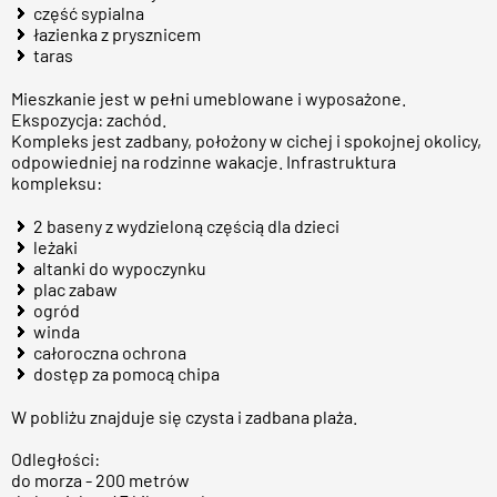
część sypialna
łazienka z prysznicem
taras
Mieszkanie jest w pełni umeblowane i wyposażone.
Ekspozycja: zachód.
Kompleks jest zadbany, położony w cichej i spokojnej okolicy,
odpowiedniej na rodzinne wakacje. Infrastruktura
kompleksu:
2 baseny z wydzieloną częścią dla dzieci
leżaki
altanki do wypoczynku
plac zabaw
ogród
winda
całoroczna ochrona
dostęp za pomocą chipa
W pobliżu znajduje się czysta i zadbana plaża.
Odległości:
do morza - 200 metrów