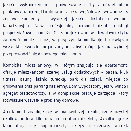
jakości wykończeniem - podwieszane sufity z oświetleniem
punktowym, podłogi laminowane, drzwi wejściowe i wewnętrzne,
zestaw kuchenny i wysokiej jakości instalacja wodno-
kanalizacyjna. Nasz profesjonalny personel działu obsługi
posprzedażowej pomoże Ci zaprojektować w dowolnym stylu,
zamówić meble i sprzęty, połączyć komunikację i rozwiązać
wszystkie kwestie organizacyjne, abyś mógł jak najszybciej
przeprowadzić się do nowego mieszkania.
Kompleks mieszkaniowy, w którym znajduje się apartament,
oferuje mieszkańcom szereg usług dodatkowych - basen, klub
fitness, saunę, łaźnię turecką, park dla dzieci, miejsce do
grillowania oraz parking naziemny. Dom wyposażony jest w windę i
agregat prądotwórczy, a w kompleksie pracuje zarządca, który
rozwiązuje wszystkie problemy domowe.
Apartament znajduje się w malowniczej, ekologicznie czystej
okolicy, półtora kilometra od centrum dzielnicy Avsallar, gdzie
koncentrują się supermarkety, sklepy odzieżowe, apteki,