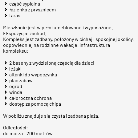
część sypialna
łazienka z prysznicem
taras
Mieszkanie jest w pełni umeblowane i wyposażone.
Ekspozycja: zachód.
Kompleks jest zadbany, położony w cichej i spokojnej okolicy,
odpowiedniej na rodzinne wakacje. Infrastruktura
kompleksu:
2 baseny z wydzieloną częścią dla dzieci
leżaki
altanki do wypoczynku
plac zabaw
ogród
winda
całoroczna ochrona
dostęp za pomocą chipa
W pobliżu znajduje się czysta i zadbana plaża.
Odległości:
do morza - 200 metrów