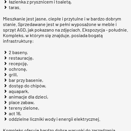
łazienka z prysznicem i toaletą,
taras.
Mieszkanie jest jasne, ciepłe i przytulne i w bardzo dobrym
stanie. Sprzedawane jest w pełni wyposażone w meble i
sprzęt AGD, jak pokazano na zdjęciach. Ekspozycja - południe.
Kompleks, w którym się znajduje, posiada bogatą
infrastrukturę:
2 baseny,
restaurację,
recepcję,
ochronę,
grill,
bar przy basenie,
dostęp do chipów,
aquapark,
animacje dla dzieci,
place zabaw,
tereny zielone,
act 16,
oddzielne liczniki wody i energii elektrycznej.
Kompleks oferuje bardzo dobre warunki do zarządzania