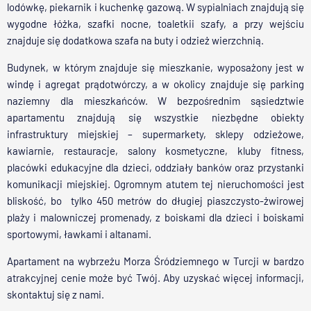
lodówkę, piekarnik i kuchenkę gazową. W sypialniach znajdują się
wygodne łóżka, szafki nocne, toaletkii szafy, a przy wejściu
znajduje się dodatkowa szafa na buty i odzież wierzchnią.
Budynek, w którym znajduje się mieszkanie, wyposażony jest w
windę i agregat prądotwórczy, a w okolicy znajduje się parking
naziemny dla mieszkańców. W bezpośrednim sąsiedztwie
apartamentu znajdują się wszystkie niezbędne obiekty
infrastruktury miejskiej – supermarkety, sklepy odzieżowe,
kawiarnie, restauracje, salony kosmetyczne, kluby fitness,
placówki edukacyjne dla dzieci, oddziały banków oraz przystanki
komunikacji miejskiej. Ogromnym atutem tej nieruchomości jest
bliskość, bo tylko 450 metrów do długiej piaszczysto-żwirowej
plaży i malowniczej promenady, z boiskami dla dzieci i boiskami
sportowymi, ławkami i altanami.
Apartament na wybrzeżu Morza Śródziemnego w Turcji w bardzo
atrakcyjnej cenie może być Twój. Aby uzyskać więcej informacji,
skontaktuj się z nami.