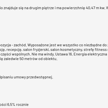
 znajduje się na drugim piętrze i ma powierzchnię 40,47 m kw. 
spozycja - zachód. Wyposażone jest we wszystko co niezbędne do 
ę, recepcję, salon fryzjerski, salon kosmetyczny, strefę fitness
zęści wspólnych. Nie ma windy. Ustawa 16. Energia elektryczna k
ię zaledwie 50 metrów od obiektu.
podpisaniu umowy przedwstępnej.
ości 6,5% rocznie