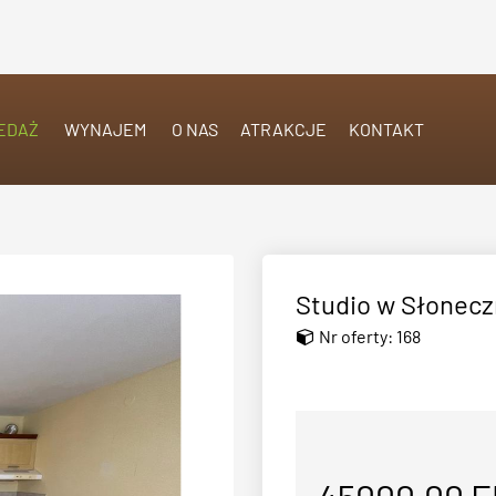
EDAŻ
WYNAJEM
O NAS
ATRAKCJE
KONTAKT
Studio w Słonec
Nr oferty: 168