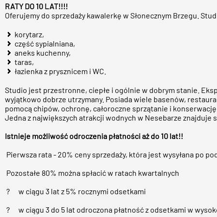
RATY DO 10 LAT!!!!
Oferujemy do sprzedaży kawalerkę w Słonecznym Brzegu. Studio
korytarz,
część sypialniana,
aneks kuchenny,
taras,
łazienka z prysznicem i WC.
Studio jest przestronne, ciepłe i ogólnie w dobrym stanie. Ek
wyjątkowo dobrze utrzymany. Posiada wiele basenów, restauracj
pomocą chipów, ochronę, całoroczne sprzątanie i konserwację c
Jedna z największych atrakcji wodnych w Nesebarze znajduje s
Istnieje możliwość odroczenia płatności aż do 10 lat!!
Pierwsza rata - 20% ceny sprzedaży, która jest wysyłana po 
Pozostałe 80% można spłacić w ratach kwartalnych
? w ciągu 3 lat z 5% rocznymi odsetkami
? w ciągu 3 do 5 lat odroczona płatność z odsetkami w wysok